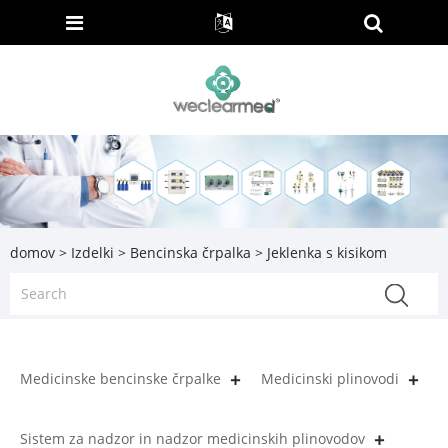
domov
>
Izdelki
>
Bencinska črpalka
> Jeklenka s kisikom
Medicinske bencinske črpalke
Medicinski plinovodi
Sistem za nadzor in nadzor medicinskih plinovodov