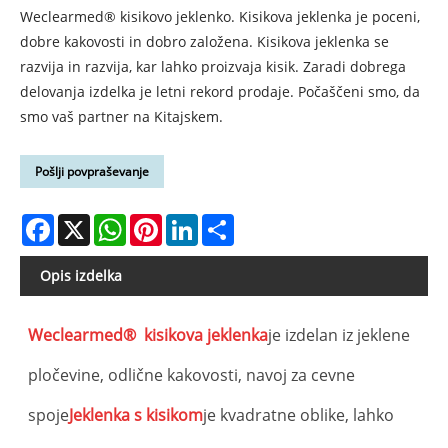
Weclearmed® kisikovo jeklenko. Kisikova jeklenka je poceni,
dobre kakovosti in dobro založena. Kisikova jeklenka se
razvija in razvija, kar lahko proizvaja kisik. Zaradi dobrega
delovanja izdelka je letni rekord prodaje. Počaščeni smo, da
smo vaš partner na Kitajskem.
Pošlji povpraševanje
Facebook
X
WhatsApp
Pinterest
LinkedIn
Share
Opis izdelka
Weclearmed® kisikova jeklenka
je izdelan iz jeklene
iz
pločevine, odlične kakovosti, navoj za cevne
spoje
Jeklenka s kisikom
je kvadratne oblike, lahko