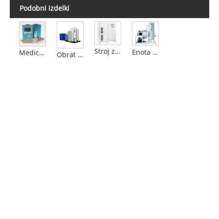
Podobni izdelki
Stroj za koncentriranje kisika
Enota vakuumskega negativnega tlaka
Medicinska vakuumska enota
Obrat za medicinske generatorje kisika PSA