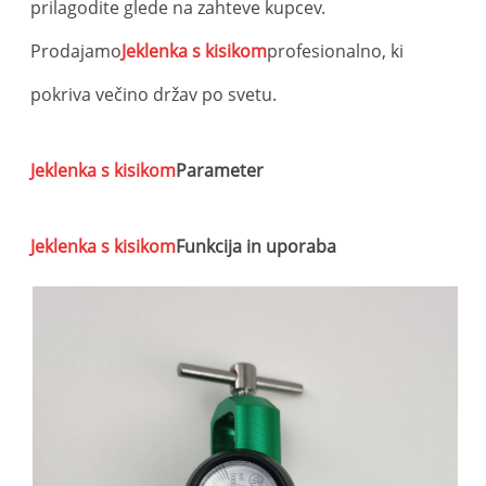
Je
prilagodite glede na zahteve kupcev.
Prodajamo
Jeklenka s kisikom
profesionalno, ki
ki
pokriva večino držav po svetu.
Jeklenka s kisikom
Parameter
Jeklenka s kisikom
Funkcija in uporaba