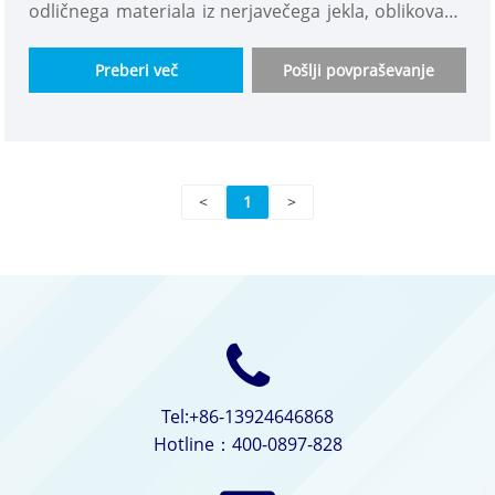
odličnega materiala iz nerjavečega jekla, oblikovane
in izdelane z natančnostjo, kar zagotavlja
dolgoročno zagotavljanje kakovosti. Je zelo vzdržljiv,
Preberi več
Pošlji povpraševanje
tesno zaprt in varjen brez napak. Lahko se uporablja
v različnih okoljih in zagotavlja, da ne bo oksidacije,
korozije ali drugih težav
<
1
>
Tel:+86-13924646868
Hotline：400-0897-828