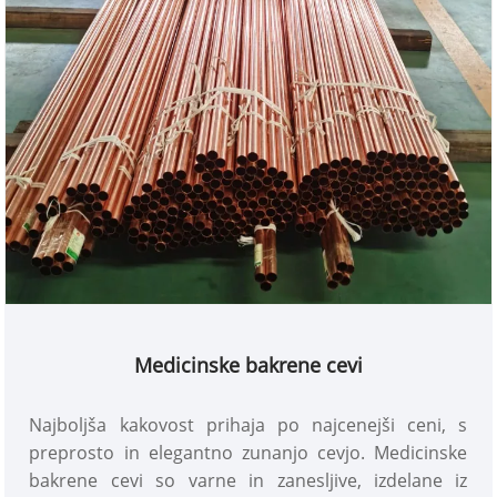
Medicinske bakrene cevi
Najboljša kakovost prihaja po najcenejši ceni, s
preprosto in elegantno zunanjo cevjo. Medicinske
bakrene cevi so varne in zanesljive, izdelane iz