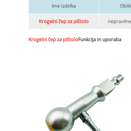
Opis izdelka
Weclearmed®
Krogelni čep za pištolo
so nujne 
močno in stabilno strukturo in odlično kakovos
specializirani za dizajn, odlični v izdelavi in ​
prodajnih mest.
Krogelni čep za pištolo
Parameter