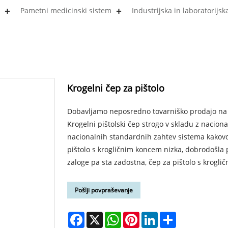
Pametni medicinski sistem
Industrijska in laboratorijs
Krogelni čep za pištolo
Dobavljamo neposredno tovarniško prodajo na 
Krogelni pištolski čep strogo v skladu z nacion
nacionalnih standardnih zahtev sistema kakovos
pištolo s krogličnim koncem nizka, dobrodošla p
zaloge pa sta zadostna, čep za pištolo s krogli
Pošlji povpraševanje
Facebook
X
WhatsApp
Pinterest
LinkedIn
Share