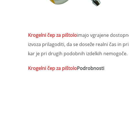
Ime izdelka
Obli
Krogelni čep za pištolo
nepravilne
Krogelni čep za pištolo
Funkcija in uporaba