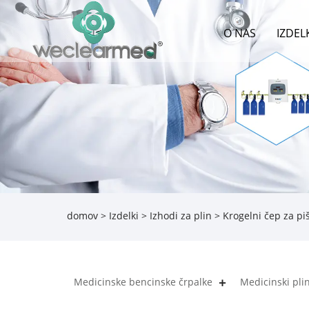
O NAS
IZDEL
domov
>
Izdelki
>
Izhodi za plin
> Krogelni čep za pi
Medicinske bencinske črpalke
Medicinski pli