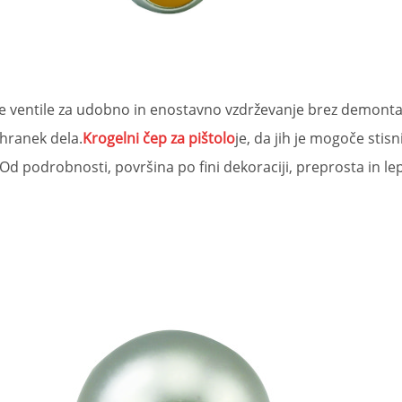
ka
material
velikost
barva
 oblike
baker
23*9,5*6,5
zlati