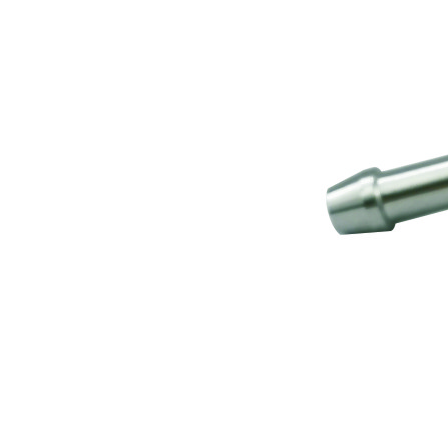
Krogelni čep za pištolo
imajo vgrajene dostopn
izvoza prilagoditi, da se doseže realni čas in pr
kar je pri drugih podobnih izdelkih nemogoče. 
Krogelni čep za pištolo
Podrobnosti