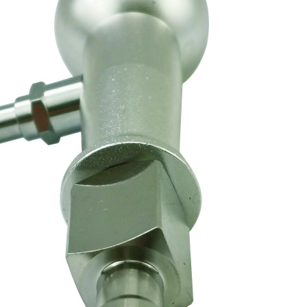
e ventile za udobno in enostavno vzdrževanje brez demonta
ihranek dela.
Krogelni čep za pištolo
je, da jih je mogoče stis
Od podrobnosti, površina po fini dekoraciji, preprosta in l