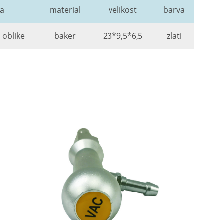
zaloge ob postelji vsake bolnišnične sobe,
Krogelni čep za pi
tjo, lahko pa jih tudi prilagodimo glede na individualne pot
​popolni v funkciji. Lahko se ujemajo in izmenjujejo z originaln