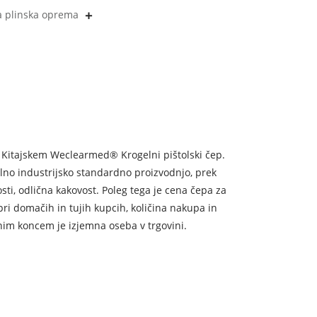
ka plinska oprema
Kitajskem Weclearmed® Krogelni pištolski čep.
alno industrijsko standardno proizvodnjo, prek
ti, odlična kakovost. Poleg tega je cena čepa za
ri domačih in tujih kupcih, količina nakupa in
čnim koncem je izjemna oseba v trgovini.